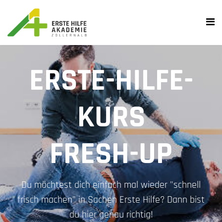
ERSTE-HILFE-
KURS
FRESH-UP
Du möchtest dich einfach mal wieder "schnell
frisch machen" in Sachen Erste Hilfe? Dann bist
du hier genau richtig!