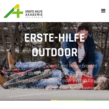
ERSTE-HILFE
OUTDOOR
Wenn der Rettungsdienst mal länger braucht -
egal ob für den Wanderer, Radfahrer,
Bergsteiger, Paragleiter oder einfach für
Neugierde die sich gerne in der Natur bewegen.