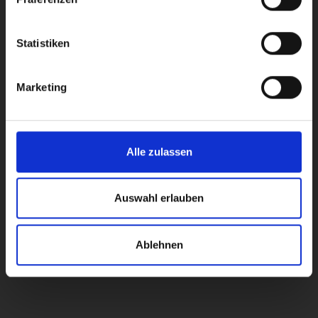
Statistiken
Marketing
Alle zulassen
BENJAMIN STEIDLE
Auswahl erlauben
GESCHÄFTSFÜHRER
b.steidle@erste-hilfe-zollernalb.de
Ablehnen