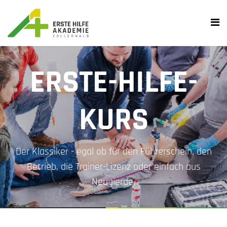
ERSTE-HILFE-
KURS
Der Klassiker - egal ob für den Führerschein, den
Betrieb, die Trainer-Lizenz oder einfach aus
Neugierde.