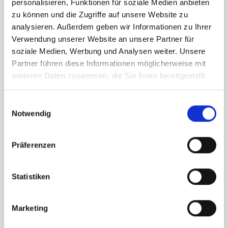
personalisieren, Funktionen für soziale Medien anbieten
zu können und die Zugriffe auf unsere Website zu
analysieren. Außerdem geben wir Informationen zu Ihrer
Verwendung unserer Website an unsere Partner für
Telefonnummer
soziale Medien, Werbung und Analysen weiter. Unsere
Partner führen diese Informationen möglicherweise mit
weiteren Daten zusammen, die Sie ihnen bereitgestellt
Deine Nachricht
haben oder die sie im Rahmen Ihrer Nutzung der Dienste
gesammelt haben.
Einwilligungsauswahl
Notwendig
Präferenzen
Statistiken
Ich habe die Datenschutzerklärung zur Kenntnis
genommen und gelesen. Ich stimme zu, dass
Marketing
meine Angaben zur Kontaktaufnahme und für
Rückfragen gespeichert werden. Hinweis: Mir ist