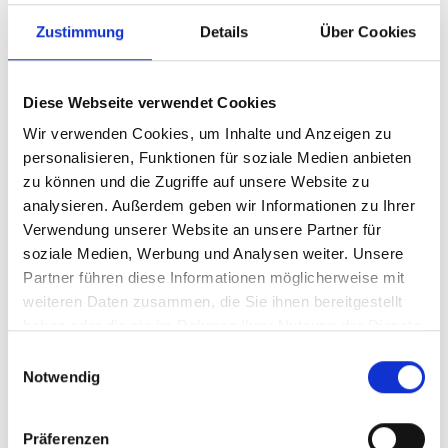
dieser Website ist:
Zustimmung
Details
Über Cookies
Benjamin Steidle
Am Obstwäldle 46
Diese Webseite verwendet Cookies
72461 Albstadt
Wir verwenden Cookies, um Inhalte und Anzeigen zu
MAIL:
info@erste-hilfe-zollernalb.de
personalisieren, Funktionen für soziale Medien anbieten
WEB:
www.erste-hilfe-zollernalb.de
zu können und die Zugriffe auf unsere Website zu
analysieren. Außerdem geben wir Informationen zu Ihrer
Verantwortliche Stelle ist die natürliche oder juristische
Verwendung unserer Website an unsere Partner für
Person, die allein oder gemeinsam mit anderen über die
soziale Medien, Werbung und Analysen weiter. Unsere
Zwecke und Mittel der Verarbeitung von
Partner führen diese Informationen möglicherweise mit
personenbezogenen Daten (z.B. Namen, E-Mail-Adressen o.
weiteren Daten zusammen, die Sie ihnen bereitgestellt
Ä.) entscheidet.
haben oder die sie im Rahmen Ihrer Nutzung der Dienste
Widerruf Ihrer Einwilligung zur
gesammelt haben.
Einwilligungsauswahl
Notwendig
Datenverarbeitung
Viele Datenverarbeitungsvorgänge sind nur mit Ihrer
Präferenzen
ausdrücklichen Einwilligung möglich. Sie können eine bereits