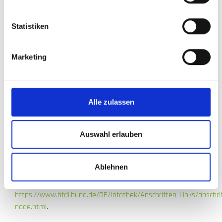
erteilte Einwilligung jederzeit widerrufen. Dazu reicht eine
formlose Mitteilung per E-Mail an uns. Die Rechtmäßigkeit
Statistiken
der bis zum Widerruf erfolgten Datenverarbeitung bleibt
vom Widerruf unberührt.
Marketing
Beschwerderecht bei der
zuständigen Aufsichtsbehörde
Im Falle datenschutzrechtlicher Verstöße steht dem
Alle zulassen
Betroffenen ein Beschwerderecht bei der zuständigen
Aufsichtsbehörde zu. Zuständige Aufsichtsbehörde in
Auswahl erlauben
datenschutzrechtlichen Fragen ist der
Landesdatenschutzbeauftragte des Bundeslandes, in dem
unser Unternehmen seinen Sitz hat. Eine Liste der
Ablehnen
Datenschutzbeauftragten sowie deren Kontaktdaten
können folgendem Link entnommen werden:
https://www.bfdi.bund.de/DE/Infothek/Anschriften_Links/anschrif
node.html
.