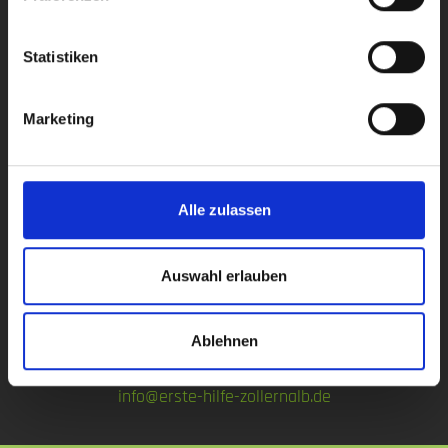
BENJAMIN STEIDLE
Statistiken
GESCHÄFTSFÜHRER
Marketing
b.steidle@erste-hilfe-zollernalb.de
Alle zulassen
Auswahl erlauben
STEPHANIE STEIDLE
Ablehnen
VERWALTUNG
info@erste-hilfe-zollernalb.de